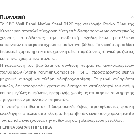
Περιγραφή
Το SPC Wall Panel Native Steel R120 της συλλογής Rocko Tiles της
Kronospan αποτελεί σύγχρονη λύση επένδυσης τοίχων για εσωτερικούς
χώρους, αποδίδοντας την αισθητική οξειδωμένων μεταλλικών
επιφανειών σε καφέ αποχρώσεις με έντονο βάθος. Το ντεκόρ προσδίδει
industrial χαρακτήρα και διαχρονική αξία, ταιριάζοντας ιδανικά με ζεστές
και γήινες χρωματικές παλέτες.
Η κατασκευή του βασίζεται σε σύνθεση πέτρας και ανακυκλωμένων
πολυμερών (Stone Polymer Composite – SPC), προσφέροντας υψηλή
μηχανική αντοχή και πλήρη αδιαβροχοποίηση. Το panel καθαρίζεται
εύκολα, δεν απορροφά υγρασία και διατηρεί τη σταθερότητά του ακόμη
και σε μεγάλες επιφάνειες εφαρμογής, χωρίς τις απαιτήσεις συντήρησης
πραγματικών μεταλλικών επιφανειών.
Το ντεκόρ διατίθεται σε 3 διαφορετικές όψεις, προσφέροντας φυσική
εναλλαγή στο τελικό αποτέλεσμα. Το μοτίβο δεν είναι συνεχόμενο μεταξύ
των panels, ενισχύοντας την αυθεντική όψη οξειδωμένου μετάλλου.
ΓΕΝΙΚΑ ΧΑΡΑΚΤΗΡΙΣΤΙΚΑ
SPC panel επένδυσης τοίχου