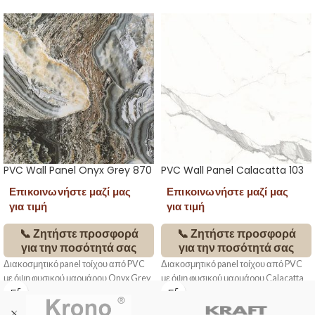
PVC Wall Panel Onyx Grey 870
PVC Wall Panel Calacatta 103
Επικοινωνήστε μαζί μας
Επικοινωνήστε μαζί μας
για τιμή
για τιμή
📞 Ζητήστε προσφορά
📞 Ζητήστε προσφορά
για την ποσότητά σας
για την ποσότητά σας
Διακοσμητικό panel τοίχου από PVC
Διακοσμητικό panel τοίχου από PVC
με όψη φυσικού μαρμάρου Onyx Grey
με όψη φυσικού μαρμάρου Calacatta
870. Slim πάχος 2,8mm, πλήρως
103. Slim πάχος 2,8mm, πλήρως
αδιάβροχο και ημιεύκαμπτο, ιδανικό
αδιάβροχο και ημιεύκαμπτο, ιδανικό