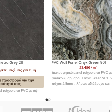
ietra Grey 211
PVC Wall Panel Onyx Green 901
23,45
€
/ m²
τε μαζί μας για τιμή
Διακοσμητικό panel τοίχου από PVC μ
φυσικού μαρμάρου Onyx Green 901. S
ε προσφορά για την
σότητά σας
πάχος 2,8mm, πλήρως αδιάβροχο και
ημιεύκαμπτο, ιδανικό για μπάνιο, κουζί
el τοίχου από PVC με όψη
σύγχρονους εσωτερικούς χώρους.
Pietra Grey 211. Slim
ρως αδιάβροχο και
📞 Επικοινωνήστε μαζί μας 
Εξυπηρέτηση Πελατών
κό για μπάνιο, κουζίνα και
Η τιμή συσκευασίας αντιστοιχεί σε
1 φ