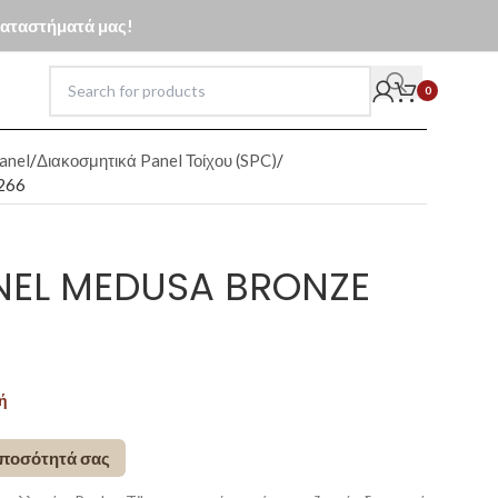
 καταστήματά μας!
0
anel
Διακοσμητικά Panel Τοίχου (SPC)
R266
NEL MEDUSA BRONZE
ή
 ποσότητά σας