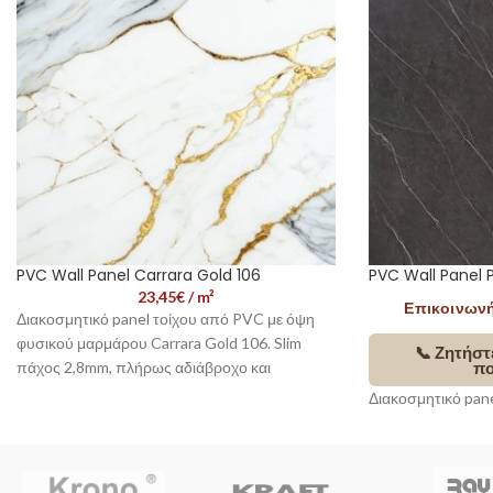
PVC Wall Panel Carrara Gold 106
PVC Wall Panel P
23,45
€
/ m²
Επικοινωνήσ
Διακοσμητικό panel τοίχου από PVC με όψη
φυσικού μαρμάρου Carrara Gold 106. Slim
📞 Ζητήστ
πάχος 2,8mm, πλήρως αδιάβροχο και
πο
ημιεύκαμπτο, ιδανικό για μπάνιο, κουζίνα και
Διακοσμητικό pan
σύγχρονους εσωτερικούς χώρους.
φυσικού μαρμάρου 
📞 Επικοινωνήστε μαζί μας -
πάχος 2,8mm, πλή
Εξυπηρέτηση Πελατών
ημιεύκαμπτο, ιδανι
Η τιμή συσκευασίας αντιστοιχεί σε
1 φύλλο