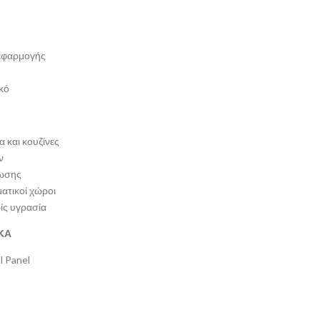
 εφαρμογής
κό
 και κουζίνες
ν
ρωσης
ματικοί χώροι
ίς υγρασία
ΚΑ
l Panel