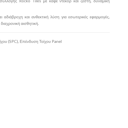
συλλογής Rocko Tiles με καφέ ντεκόρ και ζεστή, δυναμική
 αδιάβροχη και ανθεκτική λύση για εσωτερικές εφαρμογές,
διαχρονική αισθητική.
ίχου (SPC)
,
Επένδυση Τοίχου Panel