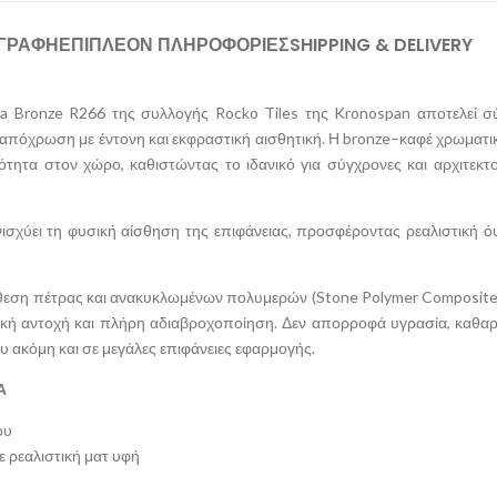
ΙΓΡΑΦΉ
ΕΠΙΠΛΈΟΝ ΠΛΗΡΟΦΟΡΊΕΣ
SHIPPING & DELIVERY
a Bronze R266 της συλλογής Rocko Tiles της Kronospan αποτελεί σ
 απόχρωση με έντονη και εκφραστική αισθητική. Η bronze–καφέ χρωματι
ότητα στον χώρο, καθιστώντας το ιδανικό για σύγχρονες και αρχιτεκτο
ισχύει τη φυσική αίσθηση της επιφάνειας, προσφέροντας ρεαλιστική ό
ση πέτρας και ανακυκλωμένων πολυμερών (Stone Polymer Composite –
κή αντοχή και πλήρη αδιαβροχοποίηση. Δεν απορροφά υγρασία, καθαρί
υ ακόμη και σε μεγάλες επιφάνειες εφαρμογής.
Α
ου
ε ρεαλιστική ματ υφή