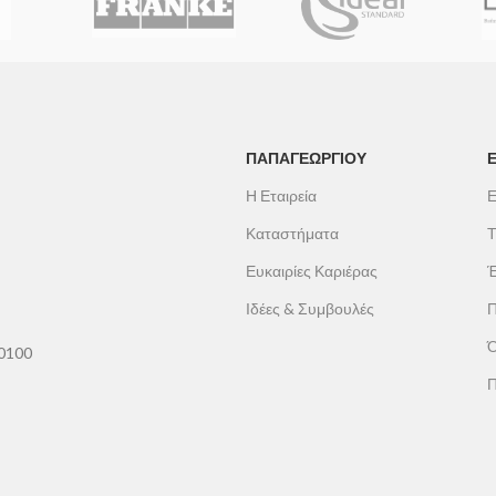
ερικούς χώρους.
panel
.
ΠΑΠΑΓΕΩΡΓΊΟΥ
Η Εταιρεία
Ε
Καταστήματα
Τ
Ευκαιρίες Καριέρας
Έ
Ιδέες & Συμβουλές
Π
Ό
60100
Π