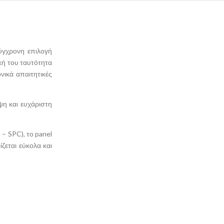
ύγχρονη επιλογή
κή του ταυτότητα
νικά απαιτητικές
ψη και ευχάριστη
 SPC), το panel
ζεται εύκολα και