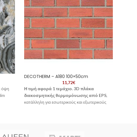
DECOTHERM – A180 100×50cm
DECOT
11,72
€
ε όψη
Η τιμή αφορά 1 τεμάχιο.
3D πλάκα
Η τιμή 
lim
διακοσμητικής θερμομόνωσης από EPS
,
διακοσ
κατάλληλη για εσωτερικούς και εξωτερικούς
κατάλλη
να και
χώρους. Χαμηλό βάρος και εύκολη
χώρους.
τοποθέτηση.
τοποθέ
-
ύλλο