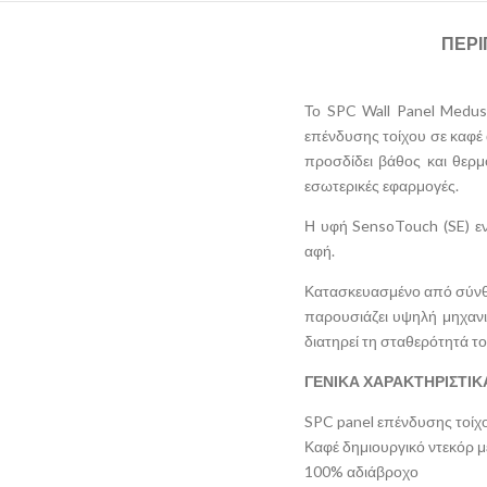
ΠΕΡ
Το SPC Wall Panel Medus
επένδυσης τοίχου σε καφέ
προσδίδει βάθος και θερμ
εσωτερικές εφαρμογές.
Η υφή SensoTouch (SE) εν
αφή.
Κατασκευασμένο από σύνθε
παρουσιάζει υψηλή μηχανι
διατηρεί τη σταθερότητά το
ΓΕΝΙΚΑ ΧΑΡΑΚΤΗΡΙΣΤΙΚ
SPC panel επένδυσης τοίχ
Καφέ δημιουργικό ντεκόρ μ
100% αδιάβροχο