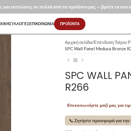
ές και εκπτώσεις σε πολλά από τα προϊόντα μας — βρείτε τα στα
ΧΙΚΗ
ΣΥΛΛΟΓΕΣ
ΕΠΙΚΟΙΝΩΝΙΑ
ΠΡΟΪΟΝΤΑ
Αρχική σελίδα
Επένδυση Τοίχου P
SPC Wall Panel Medusa Bronze 
SPC WALL PA
R266
Επικοινωνήστε μαζί μας για τιμ
📞 Ζητήστε προσφορά για την