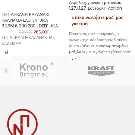
Ακρυλική γωνιακή μπανιέρα
1,27Χ1,27 Σαντορίνη Acrilan
ΣΕΤ ΛΕΚΑΝΗ ΚΑΖΑΝΑΚΙ
Επικοινωνήστε μαζί μας
ΚΑΛΥΜΜΑ LAUFEN-JIKA
για τιμή
8.2661.6.000.280.1 DEEP JIKA
285,00
€
360,00
€
Πρακτικός και λειτουργικός, ο
ΣΕΤ ΛΕΚΑΝΗ+ ΚΑΖΑΝΑΚΙ ΜΕ
γωνιακός αυτός λουτήρας διαθέτει
ΚΑΛΥΜΜΑ
άνετο κάθισμα με
ενσωματωμένο
μαξιλάρι
για μεγαλύτερη ξεκούραση.
Η βαλβίδα τοποθετημένη στο κέντρο
προσφέρει ευκολία στη χρήση, ενώ η
ενσωματωμένη χειρολαβή
εξασφαλίζει
στήριξη
και
ασφάλεια
κατά τη διάρκεια του λουσίματος.
Ιδανικός για επαγγελματικούς
χώρους ή για σύγχρονα μπάνια με
περιορισμένο χώρο.