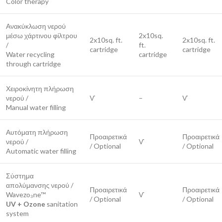
Color therapy
Ανακύκλωση νερού
μέσω χάρτινου φίλτρου
2x10sq.
2x10sq. ft.
2x10sq. ft.
/
ft.
cartridge
cartridge
Water recycling
cartridge
through cartridge
Χειροκίνητη πλήρωση
νερού /
Ѵ
–
Ѵ
Manual water filling
Αυτόματη πλήρωση
Προαιρετικά
Προαιρετικά
νερού /
Ѵ
/ Optional
/ Optional
Automatic water filling
Σύστημα
απολύμανσης νερού /
Προαιρετικά
Προαιρετικά
Wavezo₃ne™
Ѵ
/ Optional
/ Optional
UV
+
Ozone
sanitation
system