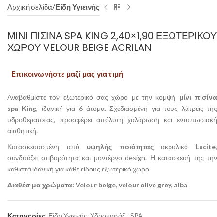
Αρχική σελίδα
Είδη Υγιεινής
ΜΊΝΙ ΠΙΣΊΝΑ SPA KING 2,40×1,90 ΕΞΩΤΕΡΙΚΟΎ
ΧΏΡΟΥ VELOUR BEIGE ACRILAN
Επικοινωνήστε μαζί μας για τιμή
Αναβαθμίστε τον εξωτερικό σας χώρο με την κομψή
μίνι πισίν
spa
King
, ιδανική για 6 άτομα. Σχεδιασμένη για τους λάτρεις τη
υδροθεραπείας, προσφέρει απόλυτη χαλάρωση και εντυπωσιακή
αισθητική.
Κατασκευασμένη από
υψηλής ποιότητας
ακρυλικό
Lucite
συνδυάζει στιβαρότητα και μοντέρνο design. Η κατασκευή της την
καθιστά ιδανική για κάθε είδους εξωτερικό χώρο.
Διαθέσιμα χρώματα: Velour beige, velour olive grey, alba
Κατηγορίες:
Είδη Υγιεινής
,
Υδρομασάζ - SPA