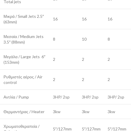
Total jets
Μικρά / Small Jets 2.5″
16
16
16
(63mm)
Μεσαία / Medium Jets
8
10
8
3.5″ (88mm)
Μεγάλα / Large Jets 6″
2
2
2
(153mm)
Ρυθμιστές αέρος / Air
2
2
2
control
Αντλία / Pump
3HP/ 2sp
3HP/ 2sp
3HP/ 2sp
Θερμαντήρας / Heater
3kw
3kw
3kw
Χρωματοθεραπεία /
5″/127mm
5″/127mm
5″/127mm