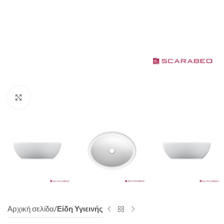
Click to enlarge
Αρχική σελίδα
Είδη Υγιεινής