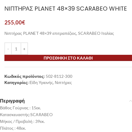
ΝΙΠΤΗΡΑΣ PLANET 48×39 SCARABEO WHITE
255,00
€
Νιπτήρας PLANET 48×39 επιτραπέζιος, SCARABEO Ιταλίας
ΠΡΟΣΘΉΚΗ ΣΤΟ ΚΑΛΆΘΙ
Κωδικός προϊόντος:
502-8112-300
Κατηγορίες:
Είδη Υγιεινής
,
Νιπτήρες
Περιγραφή
Βάθος Γούρνας : 15εκ.
Κατασκευαστής:SCARABEO
Μήκος / Προβολή : 39εκ.
Πλάτος : 48εκ.