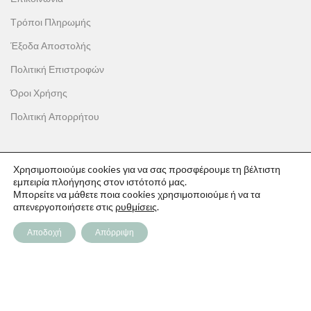
Τρόποι Πληρωμής
Έξοδα Αποστολής
Πολιτική Επιστροφών
Όροι Χρήσης
Πολιτική Απορρήτου
Χρησιμοποιούμε cookies για να σας προσφέρουμε τη βέλτιστη
εμπειρία πλοήγησης στον ιστότοπό μας.
ΟΙ ΑΓΟΡΕΣ ΣΟΥ
Μπορείτε να μάθετε ποια cookies χρησιμοποιούμε ή να τα
απενεργοποιήσετε στις
ρυθμίσεις
.
Ο λογαριασμός μου
Το καλάθι σου
Αποδοχή
Απόρριψη
Οι παραγγελίες σου
Λίστα επιθυμιών
Παρακολούθηση Παραγγελίας