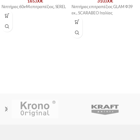
165,00
€
310,00
€
Νιπτήρας 60x44 επιτραπέζιος, SEREL
Νιπτήρας επιτραπέζιος GLAM Φ39
εκ., SCARABEO Ιταλίας