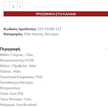
ΠΡΟΣΘΉΚΗ ΣΤΟ ΚΑΛΆΘΙ
Κωδικός προϊόντος:
519-V1040-111
Κατηγορίες:
Είδη Υγιεινής
,
Νιπτήρες
Περιγραφή
Βάθος Γούρνας : 12εκ.
Κατασκευαστής:VOSS
Μήκος / Προβολή : 40εκ.
Πλάτος : 40εκ.
Τεχνολογία Επιφάνειας: PVD
Τοποθέτηση Νιπτήρα:
Επιτραπέζιος
Υλικό: Inox 304
Υψος Νιπτήρα : 12εκ.
Φινίρισμα: Inox Brushed