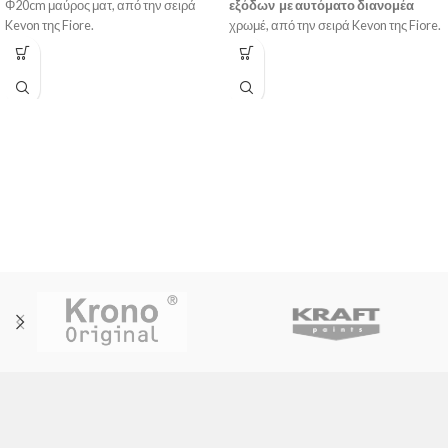
Φ20cm μαύρος ματ, από την σειρά
εξόδων
με αυτόματο διανομέα
Kevon της Fiore.
χρωμέ, από την σειρά Kevon της Fiore.