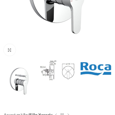
Click to enlarge
Αρχική σελίδα
Είδη Υγιεινής