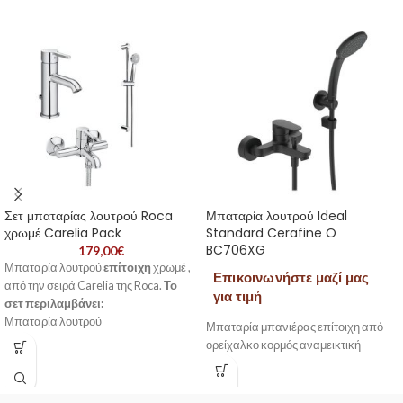
Σετ μπαταρίας λουτρού Roca
Μπαταρία λουτρού Ideal
χρωμέ Carelia Pack
Standard Cerafine O
BC706XG
179,00
€
Μπαταρία λουτρού
επίτοιχη
χρωμέ ,
Επικοινωνήστε μαζί μας
από την σειρά Carelia της Roca.
Το
για τιμή
σετ περιλαμβάνει:
Μπαταρία λουτρού
Μπαταρία μπανιέρας επίτοιχη από
Σπιράλ
ορείχαλκο κορμός αναμεικτική
Τηλέφωνο ντους
Στήριγμα τηλεφώνου