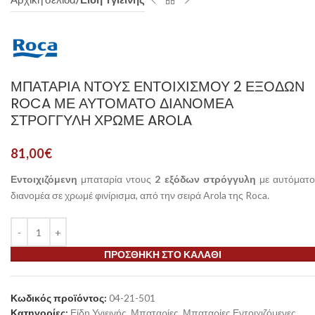
ΜΠΑΤΑΡΊΑ ΝΤΟΥΣ ΕΝΤΟΙΧΙΣΜΟΎ 2 ΕΞΌΔΩΝ
ROCA ΜΕ ΑΥΤΌΜΑΤΟ ΔΙΑΝΟΜΈΑ
ΣΤΡΟΓΓΥΛΉ ΧΡΩΜΈ AROLA
81,00
€
Εντοιχιζόμενη
μπαταρία ντους
2 εξόδων στρόγγυλη
με αυτόματ
διανομέα σε χρωμέ φινίρισμα, από την σειρά Arola της Roca.
ΠΡΟΣΘΉΚΗ ΣΤΟ ΚΑΛΆΘΙ
Κωδικός προϊόντος:
04-21-501
Κατηγορίες:
Είδη Υγιεινής
,
Μπαταρίες
,
Μπαταρίες Εντοιχιζόμενες