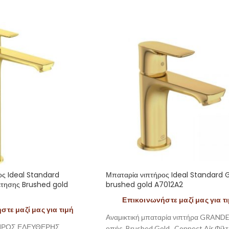
ος Ideal Standard
Μπαταρία νιπτήρος Ideal Standard
έτησης Brushed gold
brushed gold A7012A2
Επικοινωνήστε μαζί μας για τ
τε μαζί μας για τιμή
Αναμικτική μπαταρία νιπτήρα GRANDE
ΗΡΟΣ ΕΛΕΥΘΕΡΗΣ
οπής, Brushed Gold , Connect Air Φίλτ