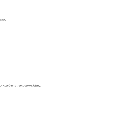
λκος
η
ή
μο κατόπιν παραγγελίας.