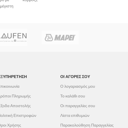
μέγιστη
νες
, Χωρίς
er
ΕΞΥΠΗΡΕΤΗΣΗ
ΟΙ ΑΓΟΡΕΣ ΣΟΥ
πικοινωνία
Ο λογαριασμός μου
ρόποι Πληρωμής
Το καλάθι σου
ξοδα Αποστολής
Οι παραγγελίες σου
ολιτική Επιστροφών
Λίστα επιθυμιών
ροι Χρήσης
Παρακολούθηση Παραγγελίας