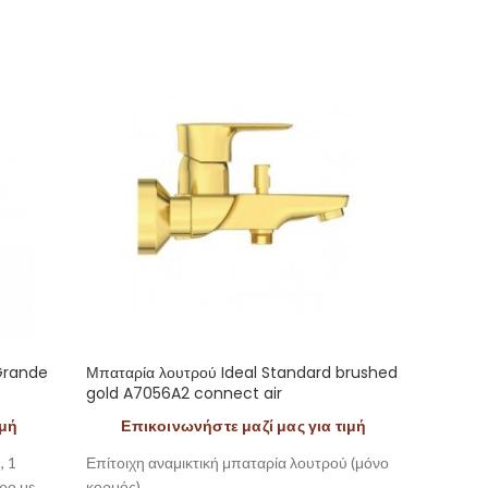
 Grande
Μπαταρία λουτρού Ideal Standard brushed
Kώδωνα
gold A7056A2 connect air
Βραχίo
ιμή
Επικοινωνήστε μαζί μας για τιμή
Κώδωνα
ματ με 
, 1
Επίτοιχη αναμικτική μπαταρία λουτρού (μόνο
της Fior
ρο με
κορμός),