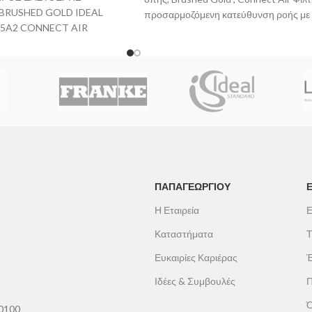
BRUSHED GOLD IDEAL
προσαρμοζόμενη κατεύθυνση ροής με 
5A2 CONNECT AIR
ροή νερού 5lt/λεπτό, Με μηχανισμό
Firmaflow® 28mm, Εύκαμπτους σωλή
G3/8‘‘, Σύστημα τοποθέτησης Easy-fix
βαλβίδα. Σε 4 αποχρώσεις; χρωμέ, silv
storm, brushed gold & magnetic grey.
ΠΑΠΑΓΕΩΡΓΊΟΥ
Η Εταιρεία
Ε
Καταστήματα
Τ
Ευκαιρίες Καριέρας
Έ
Ιδέες & Συμβουλές
Π
Ό
60100