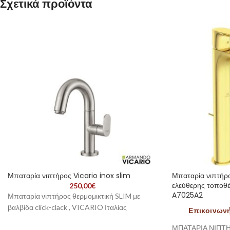
Σχετικά προϊόντα
Μπαταρία νιπτήρος Vicario inox slim
Μπαταρία νιπτήρ
ελεύθερης τοποθ
250,00
€
A7025A2
Μπαταρία νιπτήρος θερμομικτική SLIM με
βαλβίδα click-clack , VICARIO Ιταλίας
Επικοινωνήσ
ΜΠΑΤΑΡΙΑ ΝΙΠΤ