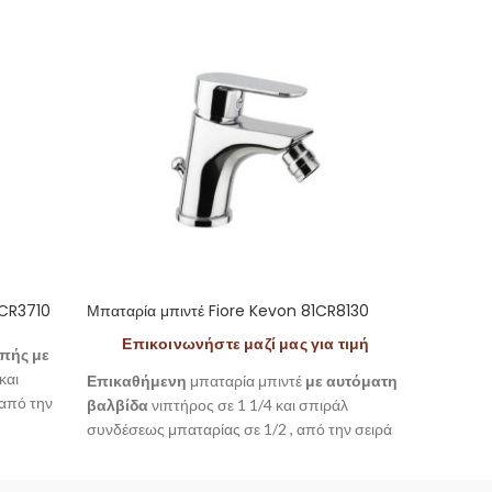
9CR3710
Μπαταρία μπιντέ Fiore Kevon 81CR8130
Μπαταρ
Επικοινωνήστε μαζί μας για τιμή
οπής με
Σετ μπα
και
καταιο
Επικαθήμενη
μπαταρία μπιντέ
με αυτόματη
 από την
της Fio
βαλβίδα
νιπτήρος σε 1 1/4 και σπιράλ
υψηλής
συνδέσεως μπαταρίας σε 1/2 , από την σειρά
ανθεκτι
Kevon της Fiore.
περιλα