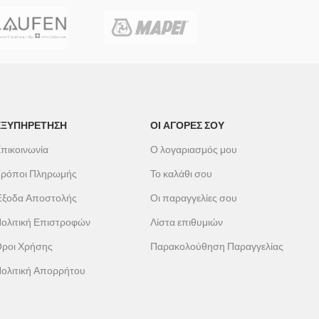
Μπαταρ
Tηλέφω
Σπιράλ
Στήριγμ
ΕΞΥΠΗΡΕΤΗΣΗ
ΟΙ ΑΓΟΡΕΣ ΣΟΥ
πικοινωνία
Ο λογαριασμός μου
ρόποι Πληρωμής
Το καλάθι σου
ξοδα Αποστολής
Οι παραγγελίες σου
ολιτική Επιστροφών
Λίστα επιθυμιών
ροι Χρήσης
Παρακολούθηση Παραγγελίας
ολιτική Απορρήτου