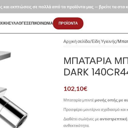
ές και εκπτώσεις σε πολλά από τα προϊόντα μας — βρείτε τα στα
ΧΙΚΗ
ΣΥΛΛΟΓΕΣ
ΕΠΙΚΟΙΝΩΝΙΑ
ΠΡΟΪΟΝΤΑ
Αρχική σελίδα
Είδη Υγιεινής
Μπατ
ΜΠΑΤΑΡΊΑ ΜΠ
DARK 140CR4
102,10
€
Μπαταρία μπιντέ
μονής οπής με αυ
Προσφέρει μοντέρνο σχεδιασμό και 
Διαθέτει σωλήνες με
αντιστρεπτικ
ανθεκτικότητα.