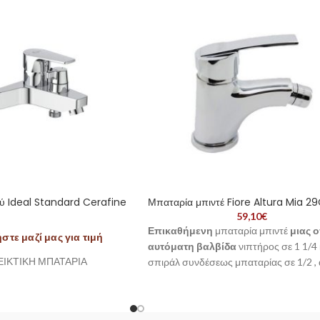
ύ Ideal Standard Cerafine
Μπαταρία μπιντέ Fiore Altura Mia 2
59,10
€
Επικαθήμενη
μπαταρία μπιντέ
μιας 
τε μαζί μας για τιμή
αυτόματη βαλβίδα
νιπτήρος σε 1 1/4 
ΕΙΚΤΙΚΗ ΜΠΑΤΑΡΙΑ
σπιράλ συνδέσεως μπαταρίας σε 1/2 ,
σειρά Altura Mia της Fiore.