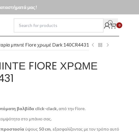
 καταστήματά μας!
0
αρία μπιντέ Fiore χρωμέ Dark 140CR4431
ΙΝΤΈ FIORE ΧΡΩΜΈ
431
τόματη βαλβίδα click-clack,
από την Fiore.
κομψότητα στο μπάνιο σας.
ή προστασία
ύψους
50 cm
, εξασφαλίζοντας με τον τρόπο αυτό