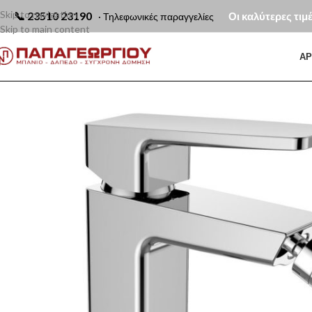
Skip to navigation
📞
23510 23190
Οι καλύτερες τιμ
· Τηλεφωνικές παραγγελίες
Skip to main content
ΑΡ