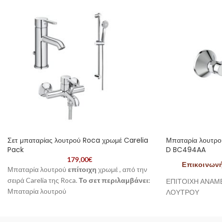
Σετ μπαταρίας λουτρού Roca χρωμέ Carelia
Μπαταρία λουτρο
Pack
D BC494AA
179,00
€
Επικοινωνήσ
Μπαταρία λουτρού
επίτοιχη
χρωμέ , από την
σειρά Carelia της Roca.
Το σετ περιλαμβάνει:
ΕΠΙΤΟΙΧΗ ΑΝΑΜ
Μπαταρία λουτρού
ΛΟΥΤΡΟΥ
Σπιράλ
Τηλέφωνο ντους