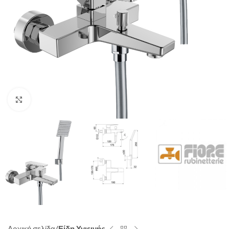
Click to enlarge
Αρχική σελίδα
Είδη Υγιεινής