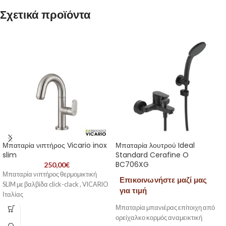
Σχετικά προϊόντα
Μπαταρία νιπτήρος Vicario inox
Μπαταρία λουτρού Ideal
slim
Standard Cerafine O
BC706XG
250,00
€
Μπαταρία νιπτήρος θερμομικτική
Επικοινωνήστε μαζί μας
SLIM με βαλβίδα click-clack , VICARIO
για τιμή
Ιταλίας
Μπαταρία μπανιέρας επίτοιχη από
ορείχαλκο κορμός αναμεικτική