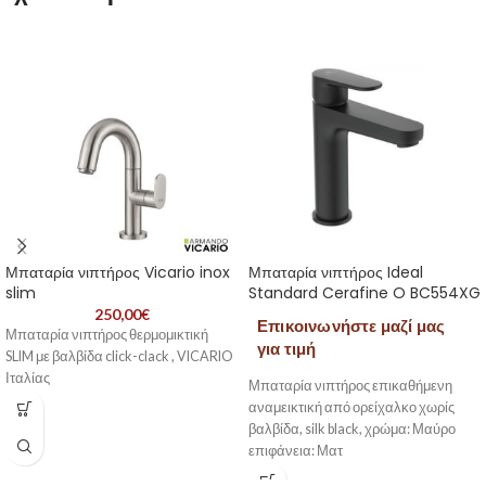
Μπαταρία νιπτήρος Vicario inox
Μπαταρία νιπτήρος Ideal
slim
Standard Cerafine O BC554XG
250,00
€
Επικοινωνήστε μαζί μας
Μπαταρία νιπτήρος θερμομικτική
για τιμή
SLIM με βαλβίδα click-clack , VICARIO
Ιταλίας
Μπαταρία νιπτήρος επικαθήμενη
αναμεικτική από ορείχαλκο χωρίς
βαλβίδα, silk black, χρώμα: Μαύρο
επιφάνεια: Ματ