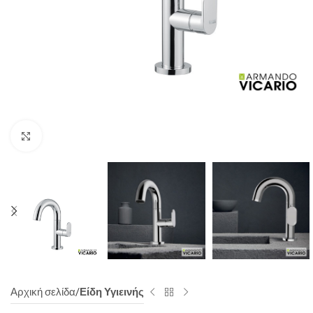
Click to enlarge
Αρχική σελίδα
Είδη Υγιεινής