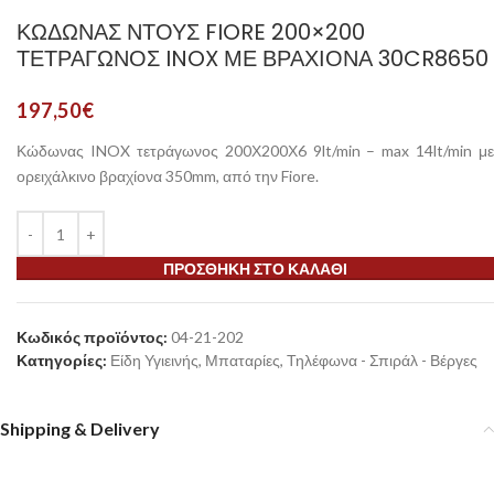
ΚΏΔΩΝΑΣ ΝΤΟΥΣ FIORE 200×200
ΤΕΤΡΆΓΩΝΟΣ INOX ΜΕ ΒΡΑΧΊΟΝΑ 30CR8650
197,50
€
Κώδωνας INOX τετράγωνος 200Χ200Χ6 9lt/min – max 14lt/min με
ορειχάλκινο βραχίονα 350mm, από την Fiore.
ΠΡΟΣΘΉΚΗ ΣΤΟ ΚΑΛΆΘΙ
Κωδικός προϊόντος:
04-21-202
Κατηγορίες:
Είδη Υγιεινής
,
Μπαταρίες
,
Τηλέφωνα - Σπιράλ - Βέργες
Shipping & Delivery