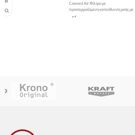
Connect Air Φίλτρο με
προσαρμοζόμενη κατεύθυνση ροής με
μέγιστη ροή νερού 5lt/λεπτό, Με
μηχανισμό Firmaflow® 28mm,
Εύκαμπτους σωλήνες G3/8‘‘,
Σύστημα τοποθέτησης Easy-fix, Χωρίς
βαλβίδα. Σε 4 αποχρώσεις; χρωμέ,
silver storm, brushed gold & magnetic
grey.