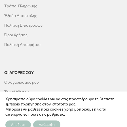
Τρόποι Πληρωμής
Έξοδα Αποστολής
Πολιτική Επιστροφών
Όροι Χρήσης
Πολιτική Απορρήτου
ΟΙ ΑΓΟΡΕΣ ΣΟΥ
Ο λογαριασμός μου
Το καλάθι σου
Χρησιμοποιούμε cookies για να σας προσφέρουμε τη βέλτιστη
Οι παραγγελίες σου
εμπειρία πλοήγησης στον ιστότοπό μας.
Μπορείτε να μάθετε ποια cookies χρησιμοποιούμε ή να τα
Λίστα επιθυμιών
απενεργοποιήσετε στις
ρυθμίσεις
.
Παρακολούθηση Παραγγελίας
Αποδοχή
Απόρριψη