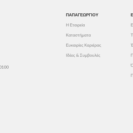
ΠΑΠΑΓΕΩΡΓΊΟΥ
Η Εταιρεία
Ε
Καταστήματα
Τ
Ευκαιρίες Καριέρας
Έ
Ιδέες & Συμβουλές
Π
Ό
60100
Π