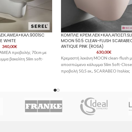
ΕΚ.ΑΜΕΑ+ΚΑΛ.9001SC
ΚΟΜΠΛΕ ΚΡΕΜ.ΛΕΚ+ΚΑΛ.ΑΠΟΣΠ.SL
E WHITE
MOON 50.5 CLEAN-FLUSH SCARABE
ANTIQUE PINK (ROSA)
340,00
€
630,00
€
 ΑΜΕΑ προβολής 70cm με
Κρεμαστή λεκάνη MOON clean-flush μ
μα βακελίτη Slim soft-
αποσπώμενο κάλυμμα Slim Soft-Close
προβολή 50,5 εκ., SCARABEO Ιταλίας