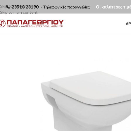
Skip to navigation
📞
23510 23190
Οι καλύτερες τιμ
· Τηλεφωνικές παραγγελίες
Skip to main content
ΑΡ