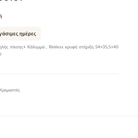
ή
ργάσιμες ημέρες
ψηλής πίεσης+ Κάλυμμα , Rimless κρυφή στήριξη 54×35,5×40
ό
 Κρεμαστές