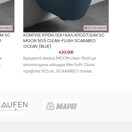
IM SC
ΚΟΜΠΛΕ ΚΡΕΜ.ΛΕΚ+ΚΑΛ.ΑΠΟΣΠ.SLIM SC
PURA 50
O
MOON 50.5 CLEAN-FLUSH SCARABEO
Soft Cl
OCEAN (BLUE)
630,00
€
Κατασκ
ε
Κρεμαστή λεκάνη MOON clean-flush με
Σιφωνισ
,
αποσπώμενο κάλυμμα Slim Soft-Close,
Επιφάνε
προβολή 50,5 εκ., SCARABEO Ιταλίας
Τοποθέτ
Τύπος Κ
Πορσελά
Χρώμα 