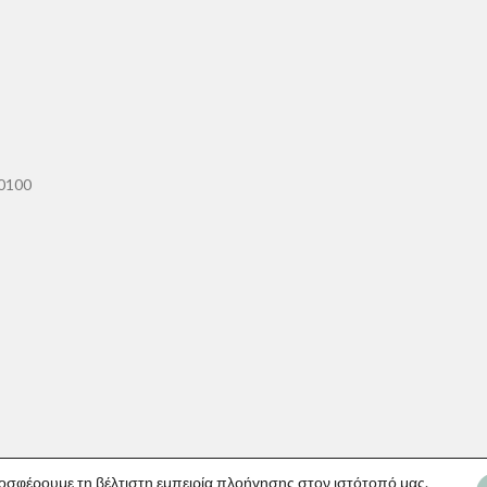
60100
οσφέρουμε τη βέλτιστη εμπειρία πλοήγησης στον ιστότοπό μας.