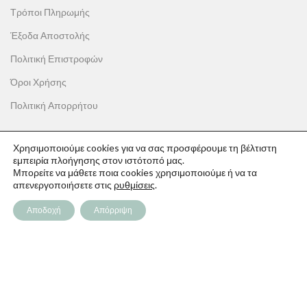
Τρόποι Πληρωμής
Έξοδα Αποστολής
Πολιτική Επιστροφών
Όροι Χρήσης
Πολιτική Απορρήτου
Χρησιμοποιούμε cookies για να σας προσφέρουμε τη βέλτιστη
εμπειρία πλοήγησης στον ιστότοπό μας.
Μπορείτε να μάθετε ποια cookies χρησιμοποιούμε ή να τα
ΟΙ ΑΓΟΡΕΣ ΣΟΥ
απενεργοποιήσετε στις
ρυθμίσεις
.
Ο λογαριασμός μου
Αποδοχή
Απόρριψη
Το καλάθι σου
Οι παραγγελίες σου
Λίστα επιθυμιών
Παρακολούθηση Παραγγελίας