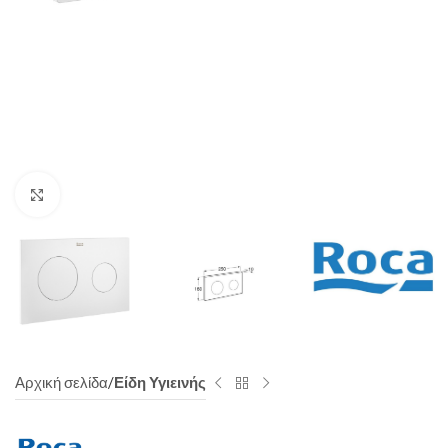
Click to enlarge
Αρχική σελίδα
Είδη Υγιεινής