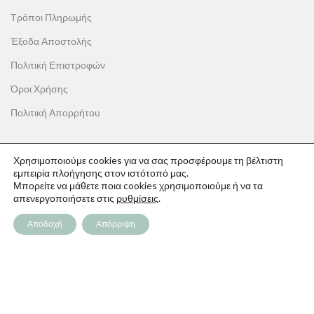
Τρόποι Πληρωμής
Έξοδα Αποστολής
Πολιτική Επιστροφών
Όροι Χρήσης
Πολιτική Απορρήτου
Χρησιμοποιούμε cookies για να σας προσφέρουμε τη βέλτιστη
εμπειρία πλοήγησης στον ιστότοπό μας.
ΟΙ ΑΓΟΡΕΣ ΣΟΥ
Μπορείτε να μάθετε ποια cookies χρησιμοποιούμε ή να τα
απενεργοποιήσετε στις
ρυθμίσεις
.
Ο λογαριασμός μου
Αποδοχή
Απόρριψη
Το καλάθι σου
Οι παραγγελίες σου
Λίστα επιθυμιών
Παρακολούθηση Παραγγελίας