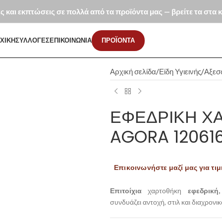
ές και εκπτώσεις σε πολλά από τα προϊόντα μας — βρείτε τα στα
ΧΙΚΗ
ΣΥΛΛΟΓΕΣ
ΕΠΙΚΟΙΝΩΝΙΑ
ΠΡΟΪΟΝΤΑ
Αρχική σελίδα
Είδη Υγιεινής
Αξεσ
ΕΦΕΔΡΙΚΉ Χ
AGORA 12061
Επικοινωνήστε μαζί μας για τιμ
Επιτοίχια
χαρτοθήκη
εφεδρική,
συνδυάζει αντοχή, στιλ και διαχρονι