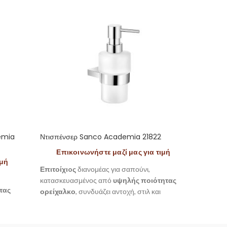
emia
Ντισπένσερ Sanco Academia 21822
Καθρέφ
στρόγγ
Επικοινωνήστε μαζί μας για τιμή
ιμή
Καθρέφτ
Επιτοίχιoς
διανομέας για σαπούνι,
μεγεθυν
κατασκευασμένος από
υψηλής ποιότητας
Ιταλίας.
τας
ορείχαλκο
, συνδυάζει αντοχή, στιλ και
διαχρονικότητα, από την σειρά Academia της
ia της
Sanco.