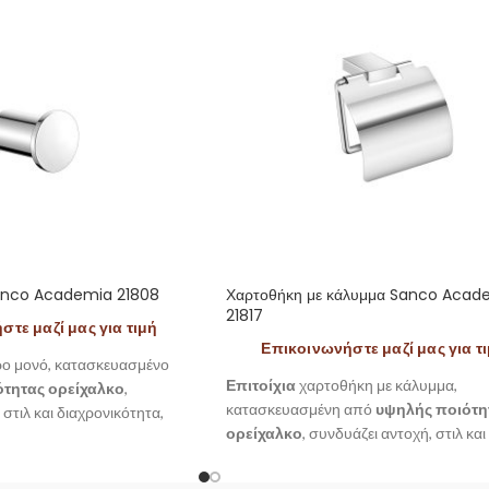
Sanco Academia 21808
Χαρτοθήκη με κάλυμμα Sanco Acad
21817
τε μαζί μας για τιμή
Επικοινωνήστε μαζί μας για τ
ρο μονό, κατασκευασμένο
Επιτοίχια
χαρτοθήκη με κάλυμμα,
τητας ορείχαλκο
,
κατασκευασμένη από
υψηλής ποιότη
στιλ και διαχρονικότητα,
ορείχαλκο
, συνδυάζει αντοχή, στιλ και
demia της Sanco.
διαχρονικότητα, από την σειρά Academ
Sanco.