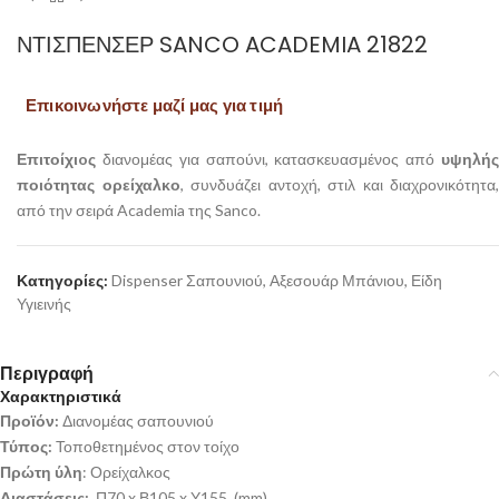
ΝΤΙΣΠΈΝΣΕΡ SANCO ACADEMIA 21822
Επικοινωνήστε μαζί μας για τιμή
Επιτοίχιoς
διανομέας για σαπούνι, κατασκευασμένος από
υψηλή
ποιότητας ορείχαλκο
, συνδυάζει αντοχή, στιλ και διαχρονικότητα,
από την σειρά Academia της Sanco.
Κατηγορίες:
Dispenser Σαπουνιού
,
Αξεσουάρ Μπάνιου
,
Είδη
Υγιεινής
Περιγραφή
Χαρακτηριστικά
Προϊόν:
Διανομέας σαπουνιού
Τύπος:
Τοποθετημένος στον τοίχο
Πρώτη ύλη
: Ορείχαλκος
Διαστάσεις:
Π70 x Β105 x Υ155 (mm)