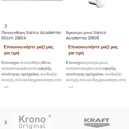
Πετσετοθήκη Sanco Academia
Άγκιστρο μονό Sanco
60cm 21804
Academia 21808
Επικοινωνήστε μαζί μας
Επικοινωνήστε μαζί μας
για τιμή
για τιμή
Επιτοίχια
πετσετοθήκη
60cm
,
Επιτοίχιo
άγκιστρο μονό,
κατασκευασμένη από
υψηλής
κατασκευασμένο από
υψηλής
ποιότητας ορείχαλκο
, συνδυάζει
ποιότητας ορείχαλκο
, συνδυάζει
αντοχή, στιλ και διαχρονικότητα, από
αντοχή, στιλ και διαχρονικότητα, από
την σειρά Academia της Sanco.
την σειρά Academia της Sanco.