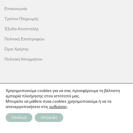
Επικοινωνία
Τρόποι Πληρωμής
Έξοδα Αποστολής
Πολιτική Επιστροφών
Όροι Χρήσης
Πολιτική Απορρήτου
ΟΙ ΑΓΟΡΕΣ ΣΟΥ
Χρησιμοποιούμε cookies για να σας προσφέρουμε τη βέλτιστη
εμπειρία πλοήγησης στον ιστότοπό μας.
Ο λογαριασμός μου
Μπορείτε να μάθετε ποια cookies χρησιμοποιούμε ή να τα
απενεργοποιήσετε στις
ρυθμίσεις
.
Το καλάθι σου
Αποδοχή
Απόρριψη
Οι παραγγελίες σου
Λίστα επιθυμιών