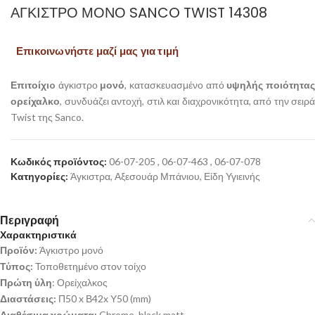
ΆΓΚΙΣΤΡΟ ΜΟΝΌ SANCO TWIST 14308
Επικοινωνήστε μαζί μας για τιμή
Επιτοίχιo
άγκιστρο
μονό
, κατασκευασμένο από
υψηλής ποιότητα
ορείχαλκο
, συνδυάζει αντοχή, στιλ και διαχρονικότητα, από την σειρά
Twist της Sanco.
Κωδικός προϊόντος:
06-07-205 , 06-07-463 , 06-07-078
Κατηγορίες:
Άγκιστρα
,
Αξεσουάρ Μπάνιου
,
Είδη Υγιεινής
Περιγραφή
Χαρακτηριστικά
Προϊόν:
Άγκιστρο μονό
Τύπος:
Τοποθετημένο στον τοίχο
Πρώτη ύλη
: Ορείχαλκος
Διαστάσεις:
Π50 x Β42x Υ50 (mm)
Διαθέσιμα χρώματα:
Chrome, black matt