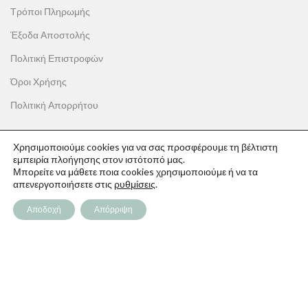
Τρόποι Πληρωμής
Έξοδα Αποστολής
Πολιτική Επιστροφών
Όροι Χρήσης
Πολιτική Απορρήτου
Χρησιμοποιούμε cookies για να σας προσφέρουμε τη βέλτιστη
εμπειρία πλοήγησης στον ιστότοπό μας.
Μπορείτε να μάθετε ποια cookies χρησιμοποιούμε ή να τα
ΟΙ ΑΓΟΡΕΣ ΣΟΥ
απενεργοποιήσετε στις
ρυθμίσεις
.
Ο λογαριασμός μου
Αποδοχή
Απόρριψη
Το καλάθι σου
Οι παραγγελίες σου
Λίστα επιθυμιών
Παρακολούθηση Παραγγελίας