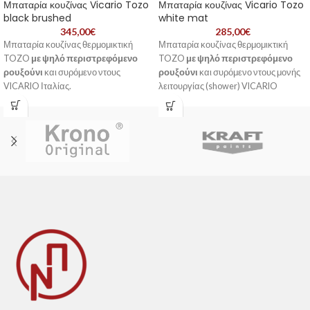
Μπαταρία κουζίνας Vicario Tozo
Μπαταρία κουζίνας Vicario Tozo
black brushed
white mat
345,00
€
285,00
€
Μπαταρία κουζίνας θερμομικτική
Μπαταρία κουζίνας θερμομικτική
TOZO
με ψηλό περιστρεφόμενο
TOZO
με ψηλό περιστρεφόμενο
ρουξούνι
και συρόμενο ντους
ρουξούνι
και συρόμενο ντους μονής
VICARIO Ιταλίας.
λειτουργίας (shower) VICARIO
Ιταλίας.