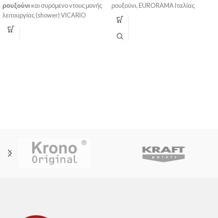
ρουξούνι
και συρόμενο ντους μονής
ρουξούνι, EURORAMA Ιταλίας
λειτουργίας (shower) VICARIO
Ιταλίας.