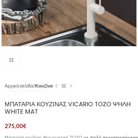
Click to enlarge
Αρχική σελίδα
Κουζίνα
ΜΠΑΤΑΡΊΑ ΚΟΥΖΊΝΑΣ VICARIO TOZO ΨΗΛΉ
WHITE MAT
275,00
€
Μπαταρία κουζίνας θερμομικτική TOZO
με ψηλό περιστρεφόμενο