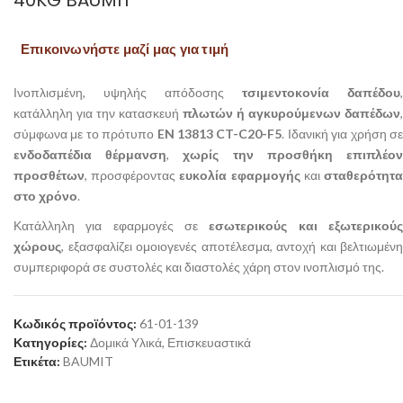
Επικοινωνήστε μαζί μας για τιμή
Ινοπλισμένη, υψηλής απόδοσης
τσιμεντοκονία δαπέδου
,
κατάλληλη για την κατασκευή
πλωτών ή αγκυρούμενων δαπέδων
,
σύμφωνα με το πρότυπο
EN 13813 CT-C20-F5
. Ιδανική για χρήση σ
ενδοδαπέδια θέρμανση
,
χωρίς την προσθήκη επιπλέο
προσθέτων
, προσφέροντας
ευκολία εφαρμογής
και
σταθερότητ
στο χρόνο
.
Κατάλληλη για εφαρμογές σε
εσωτερικούς και εξωτερικού
χώρους
, εξασφαλίζει ομοιογενές αποτέλεσμα, αντοχή και βελτιωμένη
συμπεριφορά σε συστολές και διαστολές χάρη στον ινοπλισμό της.
Κωδικός προϊόντος:
61-01-139
Κατηγορίες:
Δομικά Υλικά
,
Επισκευαστικά
Ετικέτα:
BAUMIT