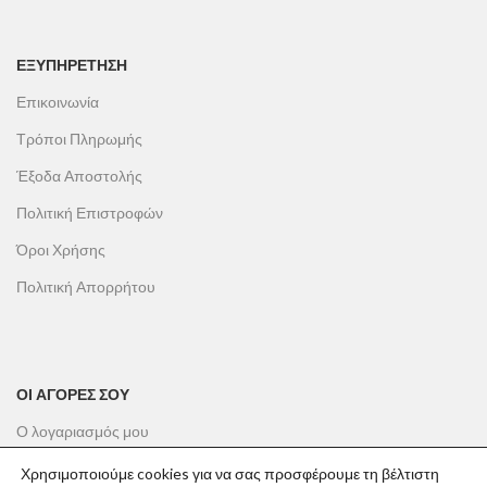
ΕΞΥΠΗΡΕΤΗΣΗ
Επικοινωνία
Τρόποι Πληρωμής
Έξοδα Αποστολής
Πολιτική Επιστροφών
Όροι Χρήσης
Πολιτική Απορρήτου
ΟΙ ΑΓΟΡΕΣ ΣΟΥ
Ο λογαριασμός μου
Το καλάθι σου
Χρησιμοποιούμε cookies για να σας προσφέρουμε τη βέλτιστη