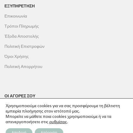
ΕΞΥΠΗΡΕΤΗΣΗ
Επικοινωνία
Τρόποι Πληρωμής
Έξοδα Αποστολής
Πολιτική Επιστροφών
Όροι Χρήσης
Πολιτική Απορρήτου
ΟΙ ΑΓΟΡΕΣ ΣΟΥ
Χρησιμοποιούμε cookies για να σας προσφέρουμε τη βέλτιστη
Ο λογαριασμός μου
εμπειρία πλοήγησης στον ιστότοπό μας.
Το καλάθι σου
Μπορείτε να μάθετε ποια cookies χρησιμοποιούμε ή να τα
απενεργοποιήσετε στις
ρυθμίσεις
.
Οι παραγγελίες σου
Αποδοχή
Απόρριψη