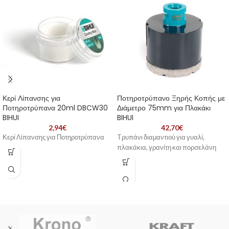
Κερί Λίπανσης για
Ποτηροτρύπανο Ξηρής Κοπής με
Ποτηροτρύπανα 20ml DBCW30
Διάμετρο 75mm για Πλακάκι
BIHUI
BIHUI
2,94
€
42,70
€
Κερί Λίπανσης για Ποτηροτρύπανα
Tρυπάνι διαμαντιού για γυαλί,
πλακάκια, γρανίτη και πορσελάνη