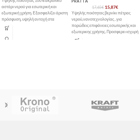
PRATTA
Υψηλής ποιότητας 100% ακρυλικό
αστάρι νερού για εσωτερική και
15,87
€
17,65
€
εξωτερική χρήση. Εξασφαλίζει άριστη
Υψηλής ποιότητας βερνίκι πέτρας
πρόσφυση, υψηλή αντοχή στα
νερού,νανοτεχνολογίας , για
αλκάλια και βαθιά διείσδυση σε
πορώδεις επιφάνειες εσωτερικής και
πορώδεις επιφάνειες.
εξωτερικης χρήσης. Προσφερει ισχυρή
προσφυση και προστατευει την πέτρα
από την διάβρωση και την ηλιακη
ακτινοβολία. Μειώνει την
απορροφητικότητα της επιφάνειας και
διακοσμεί την πέτρα.