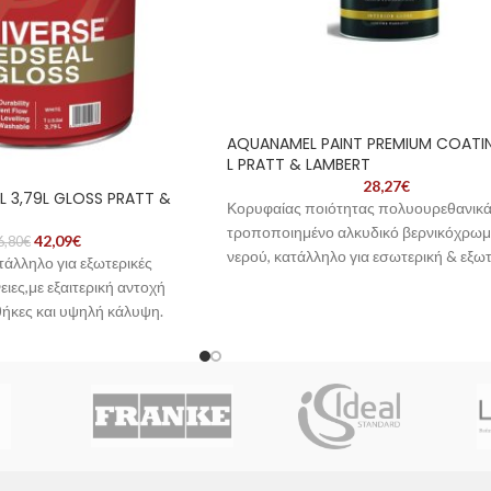
AQUANAMEL PAINT PREMIUM COATI
L PRATT & LAMBERT
28,27
€
L 3,79L GLOSS PRATT &
Κορυφαίας ποιότητας πολυουρεθανικ
τροποποιημένο αλκυδικό βερνικόχρω
42,09
€
6,80
€
νερού, κατάλληλο για εσωτερική & εξω
άλληλο για εξωτερικές
χρήση. Διακρίνεταιγια το εξαιρετικό
ειες,με εξαιτερική αντοχή
ομοιόμορφο φινίρισμα και την ευκολία 
θήκες και υψηλή κάλυψη.
εφαρμογή. Προσφέρει την ευκολία εφα
α και ομοιόμορφα
ενός υδατοδιάλυτου χρώματος με το φι
 σκληρή και ελαστική
και την αντοχή ενός παραδοσιακού αλκ
ετικό
Παρέχει ιδιαίτερα σκληρή και ανθεκτική
επιφάνεια προστατεύοντας το ξύλο για
χρονικό διάστημα. Ιδανικό για ντουλάπι
εσωτερικές πόρτες,παράθυρα και μέτα