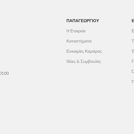
ΠΑΠΑΓΕΩΡΓΊΟΥ
Η Εταιρεία
Ε
Καταστήματα
Τ
Ευκαιρίες Καριέρας
Έ
Ιδέες & Συμβουλές
Π
Ό
60100
Π