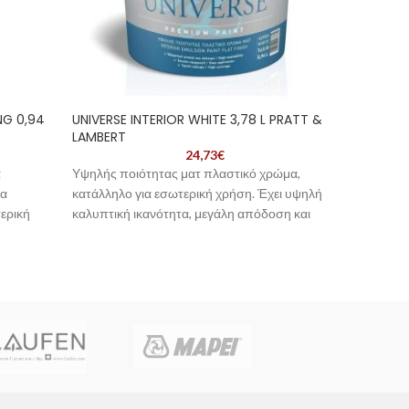
NG 0,94
UNIVERSE INTERIOR WHITE 3,78 L PRATT &
UNIVER
LAMBERT
LAMBE
24,73
€
ά
Υψηλής ποιότητας ματ πλαστικό χρώμα,
Πιστοπο
μα
κατάλληλο για εσωτερική χρήση. Έχει υψηλή
χρώμα υ
τερική
καλυπτική ικανότητα, μεγάλη απόδοση και
χρήση. 
εύκολη εφαρμογή. Αφήνει μια πλούσια ματ
περιβάλ
στην
επιφάνεια που αντέχει στο χρόνο και στο
ομοιόμο
ρμογής
πλύσιμο
ουσίεσ 
νίρισμα
ιδανικό
υδικού.
κατοικο
συχνό π
 μεγάλο
α ,
λλα