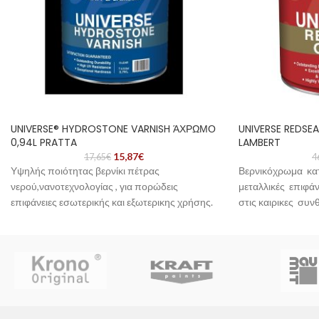
UNIVERSE® HYDROSTONE VARNISH ΆΧΡΩΜΟ
UNIVERSE REDSEA
0,94L PRATTA
LAMBERT
15,87
€
17,65
€
4
Υψηλής ποιότητας βερνίκι πέτρας
Βερνικόχρωμα κατ
νερού,νανοτεχνολογίας , για πορώδεις
μεταλλικές επιφάν
επιφάνειες εσωτερικής και εξωτερικης χρήσης.
στις καιρικες συν
Προσφερει ισχυρή προσφυση και προστατευει
Στεγνώνει γρήρορ
την πέτρα από την διάβρωση και την ηλιακη
σχηματίζοντας μια
ακτινοβολία. Μειώνει την απορροφητικότητα
επιφάνεια σε εξαιρ
της επιφάνειας και διακοσμεί την πέτρα.