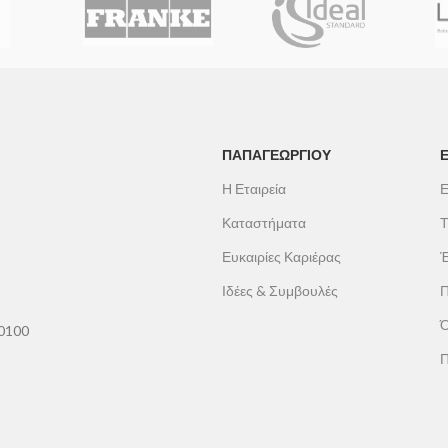
ΠΑΠΑΓΕΩΡΓΊΟΥ
Η Εταιρεία
Ε
Καταστήματα
Τ
Ευκαιρίες Καριέρας
Έ
Ιδέες & Συμβουλές
Π
Ό
60100
Π