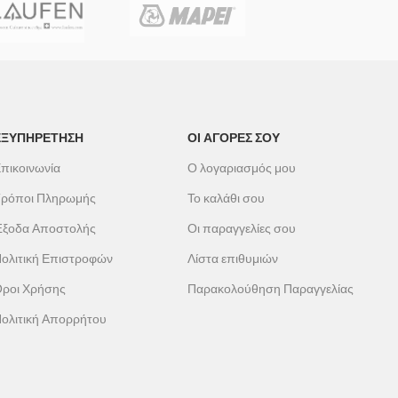
Παρέχει ιδιαίτερα σκληρή και ανθεκτική
επιφάνεια προστατεύοντας το ξύλο για μεγάλο
χρονικό διάστημα. Ιδανικό για ντουλάπια ,
εσωτερικές πόρτες,παράθυρα και μέταλλα
ΕΞΥΠΗΡΕΤΗΣΗ
ΟΙ ΑΓΟΡΕΣ ΣΟΥ
πικοινωνία
Ο λογαριασμός μου
ρόποι Πληρωμής
Το καλάθι σου
ξοδα Αποστολής
Οι παραγγελίες σου
ολιτική Επιστροφών
Λίστα επιθυμιών
ροι Χρήσης
Παρακολούθηση Παραγγελίας
ολιτική Απορρήτου