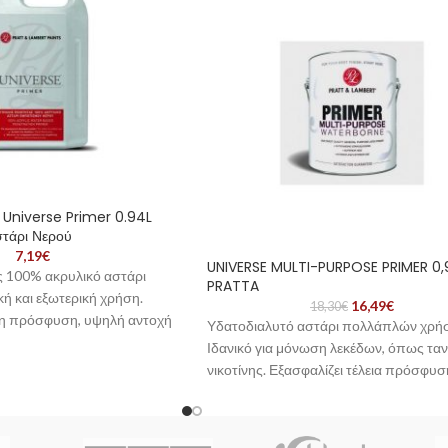
 Universe Primer 0.94L
στάρι Νερού
7,19
€
UNIVERSE MULTI-PURPOSE PRIMER 0,
 100% ακρυλικό αστάρι
PRATTA
κή και εξωτερική χρήση.
16,49
€
18,30
€
τη πρόσφυση, υψηλή αντοχή
Υδατοδιαλυτό αστάρι πολλάπλών χρή
αθιά διείσδυση σε πορώδεις
Ιδανικό για μόνωση λεκέδων, όπως τανί
νικοτίνης. Εξασφαλίζει τέλεια πρόσφυσ
τελικού χρώματος σε γυαλιστερές επιφά
ορυκτά υποστρώματα, ξύλο, αλουμίνιο
γαλβανιζέ, PVC, μέταλλο γυψοσανίδα κ