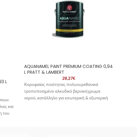
AQUANAMEL PAINT PREMIUM COATING 0,94
UNIVER
L PRATT & LAMBERT
LAMBE
28,27
€
93 L
Κορυφαίας ποιότητας πολυουρεθανικά
Υψηλής 
τροποποιημένο αλκυδικό βερνικόχρωμα
κατάλλη
νερού, κατάλληλο για εσωτερική & εξωτερική
καλυπτι
σεων.
χρήση. Διακρίνεταιγια το εξαιρετικό
εύκολη 
νες και
ομοιόμορφο φινίρισμα και την ευκολία στην
επιφάνε
η του
εφαρμογή. Προσφέρει την ευκολία εφαρμογής
πλύσιμ
νειες,
ενός υδατοδιάλυτου χρώματος με το φινίρισμα
,
και την αντοχή ενός παραδοσιακού αλκυδικού.
λπ.