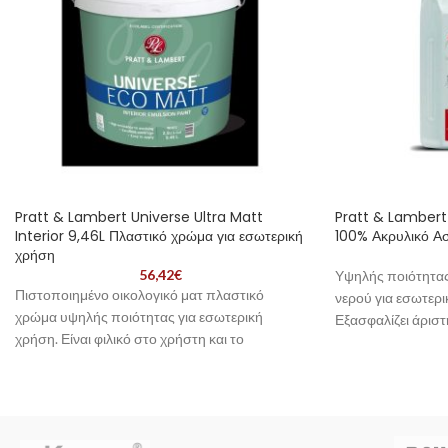
Pratt & Lambert Universe Ultra Matt
Pratt & Lambert
Interior 9,46L Πλαστικό χρώμα για εσωτερική
100% Ακρυλικό Α
χρήση
56,42
€
Υψηλής ποιότητας
Πιστοποιημένο οικολογικό ματ πλαστικό
νερού για εσωτερι
χρώμα υψηλής ποιότητας για εσωτερική
Εξασφαλίζει άρισ
χρήση. Είναι φιλικό στο χρήστη και το
στα αλκάλια και β
περιβάλλον , δουλευεται εύκολα και απλώνει
επιφάνειες.
ομοιόμορφα. Δεν περιέχει επικίνδυνες χημιλέσ
ουσίεσ και είναι σχεδόν άοσμο,καθιστώντας το
ιδανικό για εσωτερικούς χώρους που