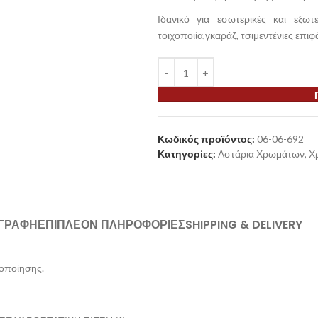
Ιδανικό για εσωτερικές και εξωτ
τοιχοποιία,γκαράζ, τσιμεντένιες επι
Κωδικός προϊόντος:
06-06-692
Κατηγορίες:
Αστάρια Χρωμάτων
,
Χ
ΙΓΡΑΦΉ
ΕΠΙΠΛΈΟΝ ΠΛΗΡΟΦΟΡΊΕΣ
SHIPPING & DELIVERY
οποίησης.