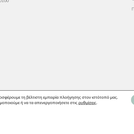
60100
Π
οσφέρουμε τη βέλτιστη εμπειρία πλοήγησης στον ιστότοπό μας.
ιμοποιούμε ή να τα απενεργοποιήσετε στις
ρυθμίσεις
.
60100